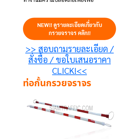
NEW!! ดูรายละเอียดเกี่ยวกับ
กรวยจราจร คลิก!!
>> สอบถามรายละเอียด /
สั่งซื้อ / ขอใบเสนอราคา
CLICK!<<
ท่อกั้นกรวยจราจร