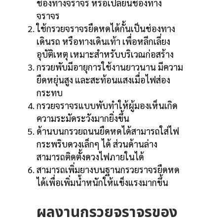
ช่องทางจราจร หรือเปลี่ยนช่องทาง
จราจร
ใช้กรวยจราจรยืดหดได้กั้นเป็นช่องทาง
เดินรถ หรือทางเดินเท้า เพื่อหลีกเลี่ยง
อุบัติเหตุ เหมาะสำหรับบริเวณก่อสร้าง
กรวยพับมีอายุการใช้งานยาวนาน มีความ
ยืดหยุ่นสูง และสะท้อนแสงเมื่อไฟส่อง
กระทบ
กรวยจราจรแบบพับทำให้ผู้มองเห็นเกิด
ความระมัดระวังมากยิ่งขึ้น
ด้านบนกรวยถนนยืดหดได้สามารถใส่ไฟ
กระพริบดวงเล็กๆ ได้ ส่วนด้านล่าง
สามารถติดตั้งดวงไฟภายในได้
รีน
สามารถเพิ่มยางบนฐานกรวยราจรยืดหด
ได้เพื่อเพิ่มน้ำหนักให้แข็งแรงมากขึ้น
อน
ผลงานกรวยจราจรของ
ใบ