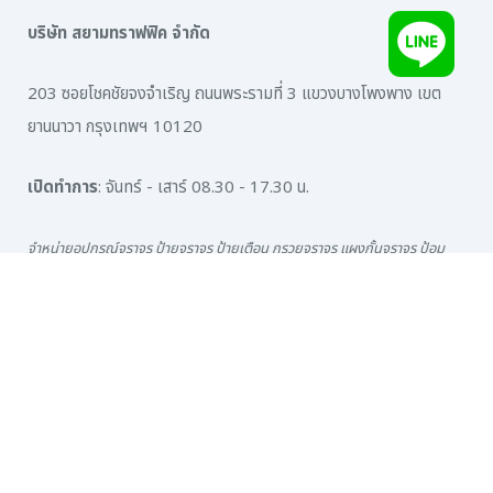
บริษัท สยามทราฟฟิค จำกัด
203 ซอยโชคชัยจงจำเริญ ถนนพระรามที่ 3 แขวงบางโพงพาง เขต
ยานนาวา กรุงเทพฯ 10120
เปิดทำการ
: จันทร์ - เสาร์ 08.30 - 17.30 น.
จำหน่ายอุปกรณ์จราจร ป้ายจราจร ป้ายเตือน กรวยจราจร แผงกั้นจราจร ป้อม
ยาม กระจกโค้ง การ์ดเรล ป้ายเซฟตี้
สีเทอร์โมพลาสติก สติ๊กเกอร์สะท้อนแสง อุปกรณ์จราจรทุกชนิด
ช่องทางติดต่อ
เบอร์โทรสำนักงาน
:
0-2294-0281-6