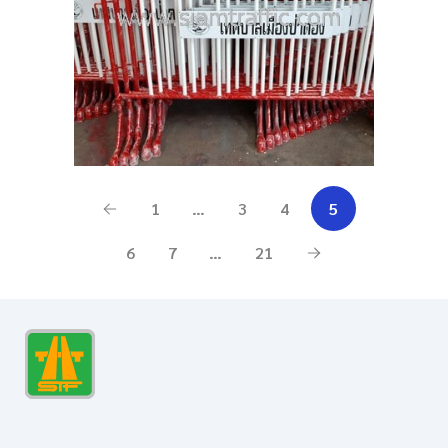
1
…
3
4
5
6
7
…
21