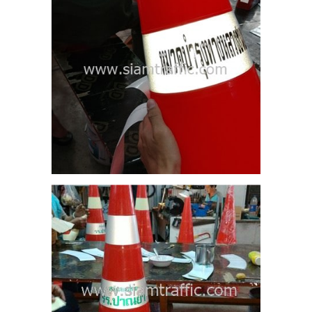
ีน
นโดย
 100
0
00
าจร