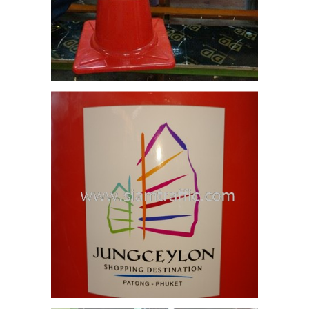
่า
0
และ
 ที