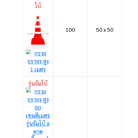
โบ้
100
50 x 50
รุ่นจัมโบ้