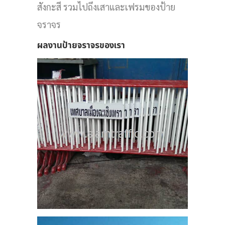
สังกะสี รวมไปถึงเสาและเฟรมของป้าย
จราจร
ผลงานป้ายจราจรของเรา
าร