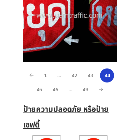
1
…
42
43
44
45
46
…
49
ป้ายความปลอดภัย หรือป้าย
เซฟตี้