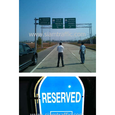
ส
 แบง
5
เภอ