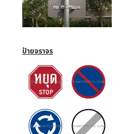
ป้ายจราจร