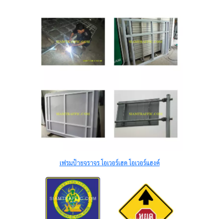
เฟรมป้ายจราจร โอเวอร์เฮด โอเวอร์แฮงค์