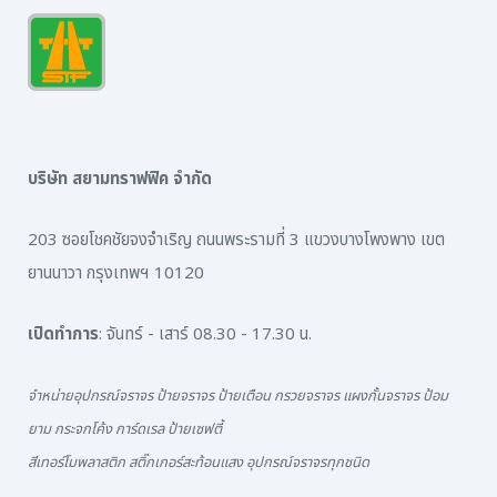
บริษัท สยามทราฟฟิค จำกัด
203 ซอยโชคชัยจงจำเริญ ถนนพระรามที่ 3 แขวงบางโพงพาง เขต
ยานนาวา กรุงเทพฯ 10120
เปิดทำการ
: จันทร์ - เสาร์ 08.30 - 17.30 น.
จำหน่ายอุปกรณ์จราจร ป้ายจราจร ป้ายเตือน กรวยจราจร แผงกั้นจราจร ป้อม
ยาม กระจกโค้ง การ์ดเรล ป้ายเซฟตี้
สีเทอร์โมพลาสติก สติ๊กเกอร์สะท้อนแสง อุปกรณ์จราจรทุกชนิด