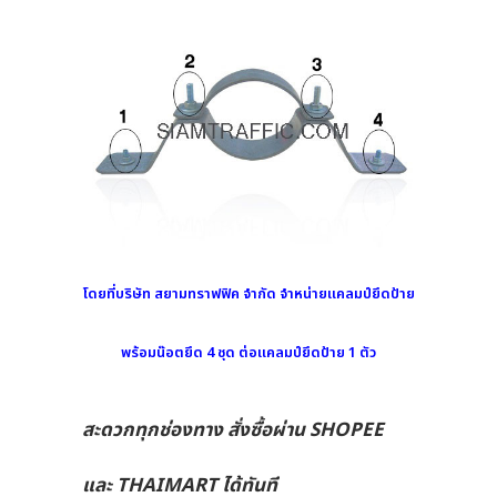
โดยที่บริษัท สยามทราฟฟิค จำกัด จำหน่ายแคลมป์ยึดป้าย
พร้อมน๊อตยึด 4 ชุด ต่อแคลมป์ยึดป้าย 1 ตัว
สะดวกทุกช่องทาง สั่งซื้อผ่าน SHOPEE
และ THAIMART ได้ทันที