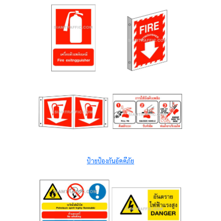
ป้ายป้องกันอัคคีภัย