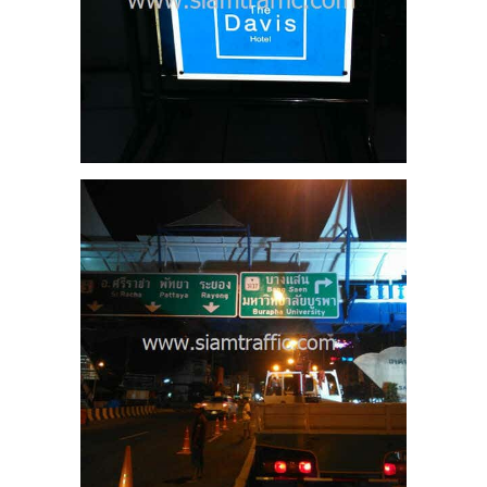
5
ัท
ัด
5