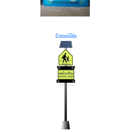
ป้ายถนนไร้ฝุ่น