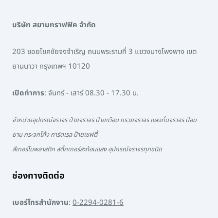
บริษัท สยามทราฟฟิค จำกัด
203 ซอยโชคชัยจงจำเริญ ถนนพระรามที่ 3 แขวงบางโพงพาง เขต
ยานนาวา กรุงเทพฯ 10120
เปิดทำการ
: จันทร์ - เสาร์ 08.30 - 17.30 น.
จำหน่ายอุปกรณ์จราจร ป้ายจราจร ป้ายเตือน กรวยจราจร แผงกั้นจราจร ป้อม
ยาม กระจกโค้ง การ์ดเรล ป้ายเซฟตี้
สีเทอร์โมพลาสติก สติ๊กเกอร์สะท้อนแสง อุปกรณ์จราจรทุกชนิด
ช่องทางติดต่อ
เบอร์โทรสำนักงาน
:
0-2294-0281-6