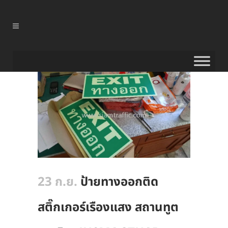
23 ก.ย.
ป้ายทางออกติด
สติ๊กเกอร์เรืองแสง สถานทูต