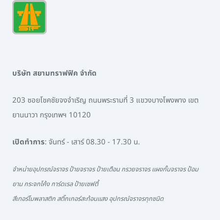
บริษัท สยามทราฟฟิค จำกัด
203 ซอยโชคชัยจงจำเริญ ถนนพระรามที่ 3 แขวงบางโพงพาง เขต
ยานนาวา กรุงเทพฯ 10120
เปิดทำการ
: จันทร์ - เสาร์ 08.30 - 17.30 น.
จำหน่ายอุปกรณ์จราจร ป้ายจราจร ป้ายเตือน กรวยจราจร แผงกั้นจราจร ป้อม
ยาม กระจกโค้ง การ์ดเรล ป้ายเซฟตี้
สีเทอร์โมพลาสติก สติ๊กเกอร์สะท้อนแสง อุปกรณ์จราจรทุกชนิด