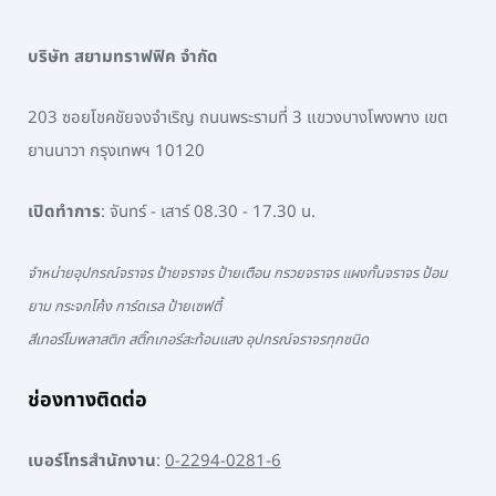
บริษัท สยามทราฟฟิค จำกัด
203 ซอยโชคชัยจงจำเริญ ถนนพระรามที่ 3 แขวงบางโพงพาง เขต
ยานนาวา กรุงเทพฯ 10120
เปิดทำการ
: จันทร์ - เสาร์ 08.30 - 17.30 น.
จำหน่ายอุปกรณ์จราจร ป้ายจราจร ป้ายเตือน กรวยจราจร แผงกั้นจราจร ป้อม
ยาม กระจกโค้ง การ์ดเรล ป้ายเซฟตี้
สีเทอร์โมพลาสติก สติ๊กเกอร์สะท้อนแสง อุปกรณ์จราจรทุกชนิด
ช่องทางติดต่อ
เบอร์โทรสำนักงาน
:
0-2294-0281-6