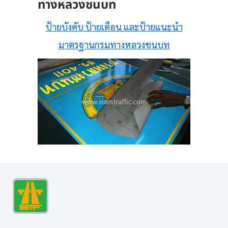
ทางหลวงชนบท
ป้ายบังคับ ป้ายเตือน และป้ายแนะนำ
มาตรฐานกรมทางหลวงชนบท