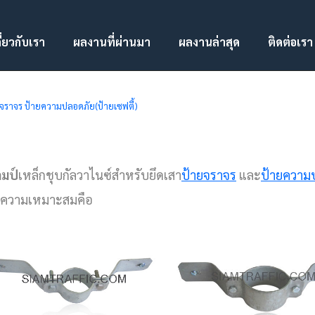
ี่ยวกับเรา
ผลงานที่ผ่านมา
ผลงานล่าสุด
ติดต่อเรา
จราจร ป้ายความปลอดภัย(ป้ายเซฟตี้)
มป์
เหล็กชุบกัลวาไนซ์สำหรับยึดเสา
ป้ายจราจร
และ
ป้ายความป
ความเหมาะสมคือ