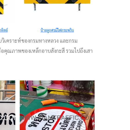
ทิตย์
ป้ายลูกศรมีไฟกระพริบ
ัตร
อบวิเคราะห์ของกรมทางหลวง และกรม
ืน
รือคุณภาพของเหล็กอาบสังกะสี รวมไปถึงเสา
นาด
026
ยม