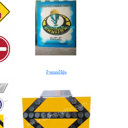
ป้ายถนนไร้ฝุ่น