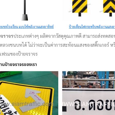
ป้ายจราจร
ป้ายจราจร
ายเขตโรงเรียน แบบใช้พลังงานแสงอาทิตย์
ป้ายเตือนไฟกระพริบพลังงานแสงอา
ป้ายเตือน ป้าย
ป้ายหยุด แลกบ
ยจราจร
ประเภทต่างๆ ผลิตจากวัสดุคุณภาพดี สามารถส่งทดส
บังคับ ป้ายแนะนำ
และป้ายหยุด ค
หลวงชนบทได้ ไม่ว่าจะเป็นค่าการสะท้อนแสงของสติ๊กเกอร์ ห
เฟรมของป้ายจราจร
ตามแบบมาตรฐาน
บัตร (STOP) ข
านป้ายจราจรของเรา
กรมทางหลวง
45 ซม.
ชนบทปี 2561
ป้ายจราจร
ป้ายจราจร
Date
2 กุมภาพันธ์ 2
ป้ายเตือนจราจร
ป้ายสามเหลี่
Date
11 กุมภาพันธ์ 2026