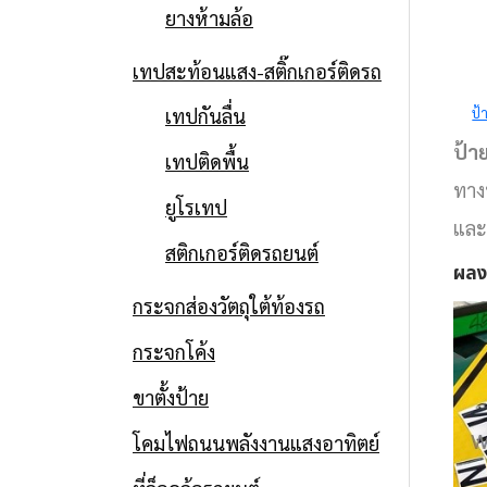
ยางห้ามล้อ
เทปสะท้อนแสง-สติ๊กเกอร์ติดรถ
REGULATORY SIGN
เทปกันลื่น
ป้
TRAFFIC
ป้า
เทปติดพื้น
WARNING SIGN
ทาง
ยูโรเทป
และ
AND
สติกเกอร์ติดรถยนต์
ผลง
REGULATORY
กระจกส่องวัตถุใต้ท้องรถ
กระจกโค้ง
SIGN WITH
ป้ายจราจร
ขาตั้งป้าย
SYMBOLS
ป้าย STOP และ
โคมไฟถนนพลังงานแสงอาทิตย์