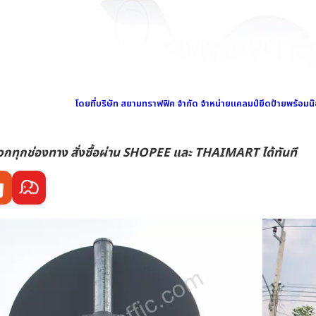
โดยที่บริษัท สยามทราฟฟิค จำกัด จำหน่ายแคลมป์ยึดป้ายพร้อมน๊อ
วกทุกช่องทาง สั่งซื้อผ่าน SHOPEE และ THAIMART ได้ทันที