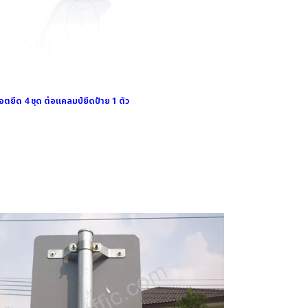
ตยึด 4 ชุด ต่อแคลมป์ยึดป้าย 1 ตัว