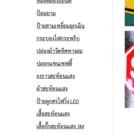
ป้ายที่จอดรถ
ที่ล็อคล้อรถยนต์
Date
27 กุมภาพันธ์ 2026
ป้อมยาม
PARKING ติดสติก
ป้ายสามเหลี่ยมฉุกเฉิน
เกอร์สะท้อนแสง
กระบองไฟกระพริบ
PEG
ปล่องผ้าวัดทิศทางลม
ปลอกแขนเซฟตี้
Date
2 กุมภาพันธ์ 2026
ธงราวสะท้อนแสง
ผ้าสะท้อนแสง
ป้ายลูกศรไฟวิ่ง LED
เสื้อสะท้อนแสง
เสื้อกั๊กสะท้อนแสง 3M