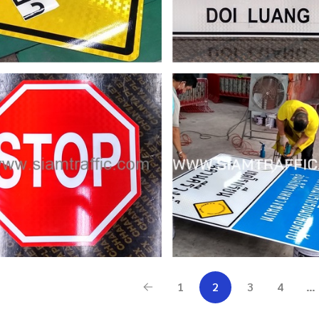
ป้ายบังคับจราจร
หยุดตรวจ และ
ป้ายแนะนำ จังหวัด
คาดกรวย อบ
สุราษฎร์ธานี
หวายเหนียว
จ.กาญจนบุรี
Date
27 มกราคม 2026
Date
19 มกราคม 2
1
2
3
4
…