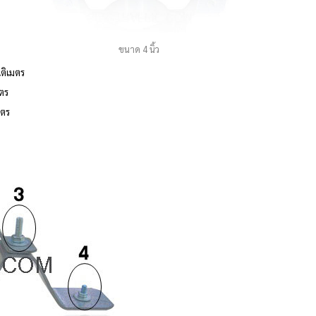
ขนาด 4 นิ้ว
ติเมตร
มตร
มตร