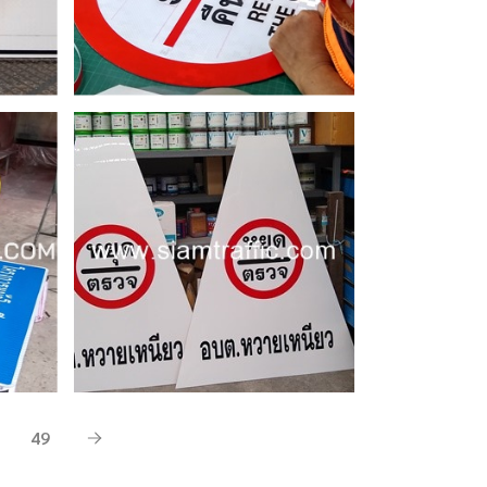
แถบ
ต.
026
49