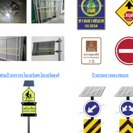
เฟรมป้ายจราจร โอเวอร์เฮด โอเวอร์แฮงค์
ป้ายกรมทางหลวงชนบท