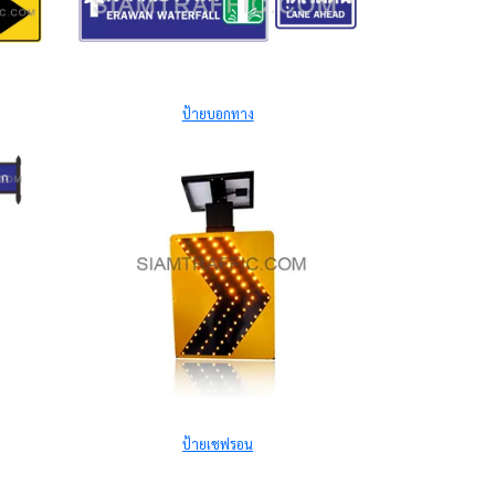
ป้ายบอกทาง
ป้ายเชฟรอน