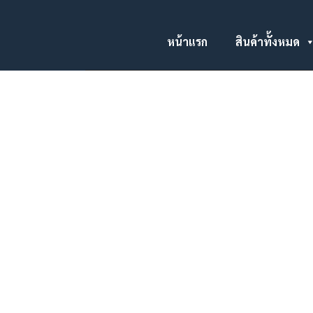
หน้าแรก
สินค้าทั้งหมด
ติดตั้งอุปกรณ์จราจรทางเข้า-ออก บจก.โตโยต้า
มอเตอร์ 5 โรงงาน