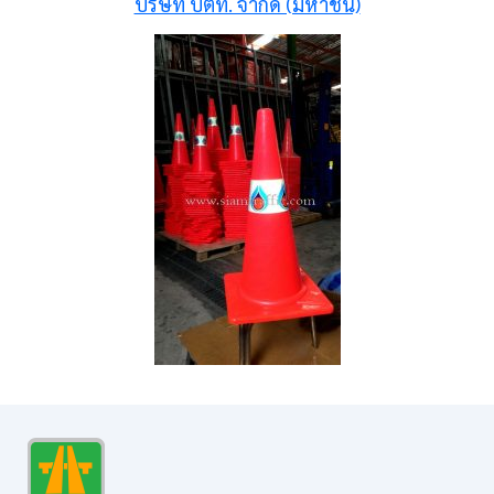
บริษัท ปตท. จำกัด (มหาชน)