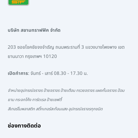
บริษัท สยามทราฟฟิค จำกัด
203 ซอยโชคชัยจงจำเริญ ถนนพระรามที่ 3 แขวงบางโพงพาง เขต
ยานนาวา กรุงเทพฯ 10120
เปิดทำการ
: จันทร์ - เสาร์ 08.30 - 17.30 น.
จำหน่ายอุปกรณ์จราจร ป้ายจราจร ป้ายเตือน กรวยจราจร แผงกั้นจราจร ป้อม
ยาม กระจกโค้ง การ์ดเรล ป้ายเซฟตี้
สีเทอร์โมพลาสติก สติ๊กเกอร์สะท้อนแสง อุปกรณ์จราจรทุกชนิด
ช่องทางติดต่อ