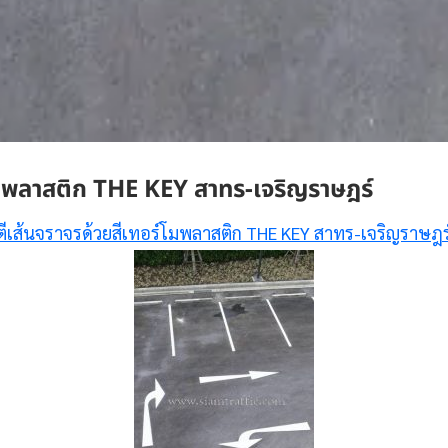
โมพลาสติก THE KEY สาทร-เจริญราษฎร์
ตีเส้นจราจรด้วยสีเทอร์โมพลาสติก THE KEY สาทร-เจริญราษฎร