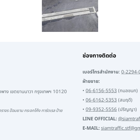
ช่องทางติดต่อ
เบอร์โทรสำนักงาน
:
0-2294-
ฝ่ายขาย:
•
06-6156-5553
(กมลชนก)
พงพาง เขตยานนาวา กรุงเทพฯ 10120
•
06-6162-5353
(สมฤดี)
•
09-9352-5556
(ปริญญา)
ราจร ป้อมยาม กระจกโค้ง การ์ดเรล ป้าย
LINE OFFICIAL:
@siamtraf
E-MAIL:
siamtraffic.stf@g