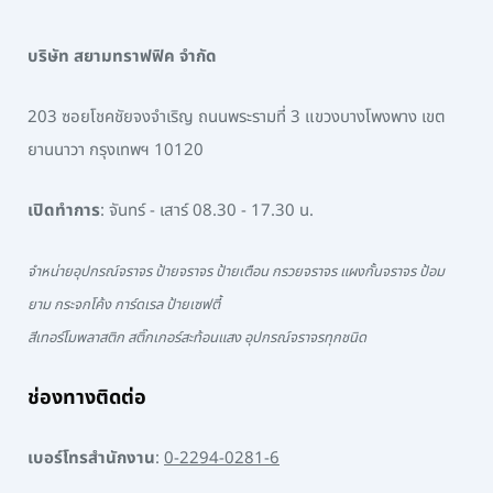
บริษัท สยามทราฟฟิค จำกัด
203 ซอยโชคชัยจงจำเริญ ถนนพระรามที่ 3 แขวงบางโพงพาง เขต
ยานนาวา กรุงเทพฯ 10120
เปิดทำการ
: จันทร์ - เสาร์ 08.30 - 17.30 น.
จำหน่ายอุปกรณ์จราจร ป้ายจราจร ป้ายเตือน กรวยจราจร แผงกั้นจราจร ป้อม
ยาม กระจกโค้ง การ์ดเรล ป้ายเซฟตี้
สีเทอร์โมพลาสติก สติ๊กเกอร์สะท้อนแสง อุปกรณ์จราจรทุกชนิด
ช่องทางติดต่อ
เบอร์โทรสำนักงาน
:
0-2294-0281-6