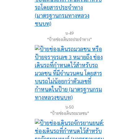
บ-49
“ป้ายช่องเดินรถประจำทาง”
บ-50
“ป้ายช่องเดินรถมวลชน”