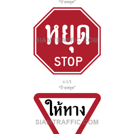
“ป้ายหยุด”
บ-1/1
“ป้ายหยุด”