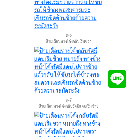
ต-6
ป้ายเตือนทางโค้งกลับเริ่มขวา
ต-7
ป้ายเตือนทางโค้งกลับรัศมีแคบเริ่มซ้าย