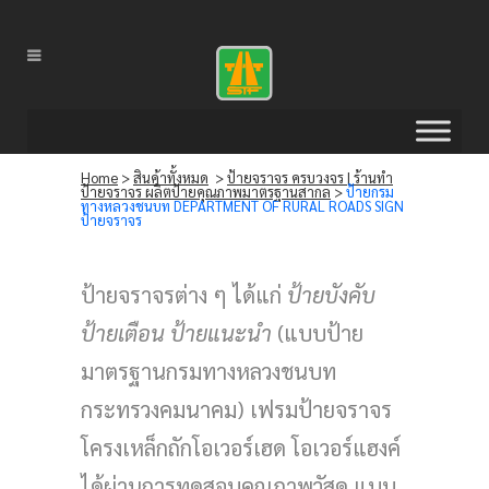
Home
>
สินค้าทั้งหมด
>
ป้ายจราจร ครบวงจร | ร้านทำ
ป้ายจราจร ผลิตป้ายคุณภาพมาตรฐานสากล
>
ป้ายกรม
ทางหลวงชนบท DEPARTMENT OF RURAL ROADS SIGN
ป้ายจราจร
ป้ายจราจรต่าง ๆ ได้แก่
ป้ายบังคับ
ป้ายเตือน ป้ายแนะนำ
(แบบป้าย
มาตรฐานกรมทางหลวงชนบท
กระทรวงคมนาคม) เฟรมป้ายจราจร
โครงเหล็กถักโอเวอร์เฮด โอเวอร์แฮงค์
ได้ผ่านการทดสอบคุณภาพวัสดุ แบบ