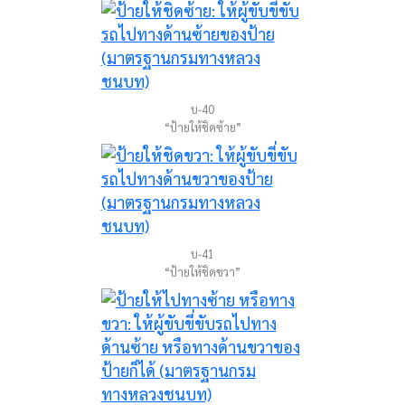
บ-40
“ป้ายให้ชิดซ้าย”
บ-41
“ป้ายให้ชิดขวา”