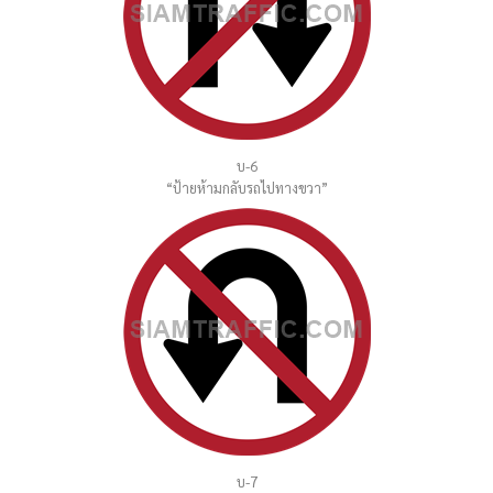
บ-6
“ป้ายห้ามกลับรถไปทางขวา”
บ-7