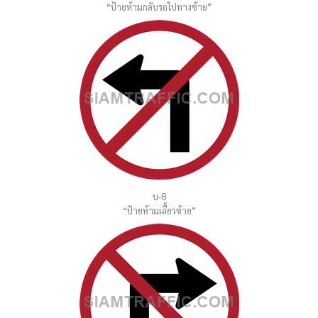
“ป้ายห้ามกลับรถไปทางซ้าย”
บ-8
“ป้ายห้ามเลี้ยวซ้าย”