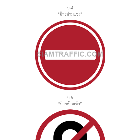
บ-4
“ป้ายห้ามแซง”
บ-5
“ป้ายห้ามเข้า”