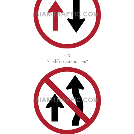
บ-3
“ป้ายให้รถสวนทางมาก่อน”