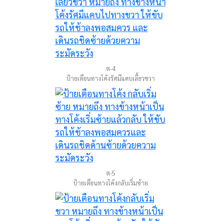
ต-4
ป้ายเตือนทางโค้งรัศมีแคบเลี้ยวขวา
ต-5
ป้ายเตือนทางโค้งกลับเริ่มซ้าย