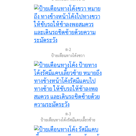
ต-2
ป้ายเตือนทางโค้งขวา
ต-3
ป้ายเตือนทางโค้งรัศมีแคบเลี้ยวซ้าย